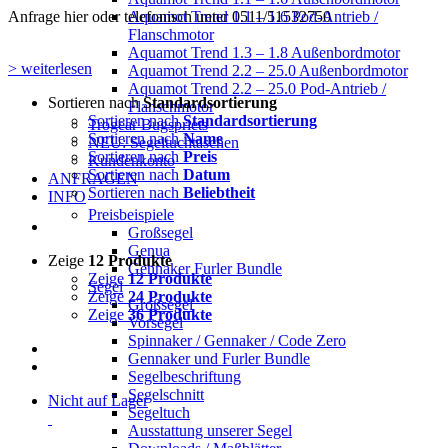
Aquamot Trend 1.1 – 1.6 Pod-Antrieb /
Anfrage hier oder telefonisch unter 0511/51532750
Flanschmotor
Aquamot Trend 1.3 – 1.8 Außenbordmotor
> weiterlesen
Aquamot Trend 2.2 – 25.0 Außenbordmotor
Aquamot Trend 2.2 – 25.0 Pod-Antrieb /
Sortieren nach
Standardsortierung
Flanschmotor
Sortieren nach
Standardsortierung
Trogear Bugspriets
Sortieren nach
Name
NEU: Segeltuchtaschen
Sortieren nach
Preis
Kundenkonto
Sortieren nach
Datum
ANFRAGEN
Sortieren nach
Beliebtheit
INFO
Preisbeispiele
Großsegel
Genua
Zeige
12 Produkte
Gennaker Furler Bundle
Zeige
12 Produkte
Segel
Zeige
24 Produkte
Großsegel
Zeige
36 Produkte
Vorsegel
Spinnaker / Gennaker / Code Zero
Gennaker und Furler Bundle
Segelbeschriftung
Segelschnitt
Nicht auf Lager
Segeltuch
Ausstattung unserer Segel