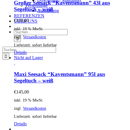
Downloads / Maßblätter
Großer Seesack “Kaventsmann” 43l aus
Persenninge
Segeltuch – weiß
Ausstattung
REFERENZEN
€
139,00
ÜBER UNS
inkl. 19 % MwSt.
Suche
nach:
zzgl.
Versandkosten
Lieferzeit:
sofort lieferbar
Suche
Details
nach:
Nicht auf Lager
Maxi Seesack “Kaventsmann” 95l aus
Segeltuch – weiß
€
145,00
inkl. 19 % MwSt.
zzgl.
Versandkosten
Lieferzeit:
sofort lieferbar
Details