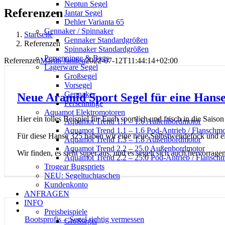
Neptun Segel
Referenzen
Jantar Segel
Dehler Varianta 65
Gennaker / Spinnaker
Startseite
Gennaker Standardgrößen
Referenzen
Spinnaker Standardgrößen
Persenninge & Bags
Referenzen
Martin Janßen
2022-07-12T11:44:14+02:00
Lagerware Segel
Großsegel
Vorsegel
Gennaker
Neue Aramid Sport Segel für eine Hans
Persenninge
Aquamot Elektromotoren
Hier ein tolles Beispiel für Euch sportlich und frisch in die Saison 
Aquamot Trend 1.1 – 1.6 Außenbordmotor
Aquamot Trend 1.1 – 1.6 Pod-Antrieb / Flanschmo
Für diese Hanse 325 haben wir eine neue Selbstwendefock und ei
Aquamot Trend 1.3 – 1.8 Außenbordmotor
Aquamot Trend 2.2 – 25.0 Außenbordmotor
Wir finden, es sieht super aus, und es segelt sich auch hervorrage
Aquamot Trend 2.2 – 25.0 Pod-Antrieb / Flansch
Trogear Bugspriets
NEU: Segeltuchtaschen
Kundenkonto
ANFRAGEN
INFO
Preisbeispiele
Bootsprofis – Segel richtig vermessen
Großsegel