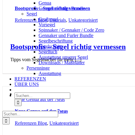
Genua
Bootsprofis – Segel richtig vermessen
Gennaker Furler Bundle
Segel
Großsegel
Referenzen Blog
,
Tutorials
,
Unkategorisiert
Vorsegel
Spinnaker / Gennaker / Code Zero
Gennaker und Furler Bundle
Segelbeschriftung
Bootsprofis – Segel richtig vermessen
Segelschnitt
Segeltuch
Ausstattung unserer Segel
Tipps vom Segelmacher für mehr [...]
Downloads / Maßblätter
Persenninge
Ausstattung
REFERENZEN
ÜBER UNS
Suche
Neue Genua auf der 7seas
nach:
Neue Genua auf der 7seas
Suche
nach:
Referenzen Blog
,
Unkategorisiert