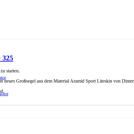
e 325
zu starten.
tor
n neues Großsegel aus dem Material Aramid Sport Liteskin von Dimens
nd.
motor