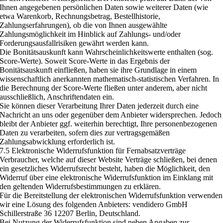
Ihnen angegebenen persönlichen Daten sowie weiterer Daten (wie
etwa Warenkorb, Rechnungsbetrag, Bestellhistorie,
Zahlungserfahrungen), ob die von Ihnen ausgewählte
Zahlungsmöglichkeit im Hinblick auf Zahlungs- und/oder
Forderungsausfallrisiken gewährt werden kann.
Die Bonitätsauskunft kann Wahrscheinlichkeitswerte enthalten (sog.
Score-Werte). Soweit Score-Werte in das Ergebnis der
Bonitätsauskunft einfließen, haben sie ihre Grundlage in einem
wissenschaftlich anerkannten mathematisch-statistischen Verfahren. In
die Berechnung der Score-Werte fließen unter anderem, aber nicht
ausschließlich, Anschriftendaten ein.
Sie können dieser Verarbeitung Ihrer Daten jederzeit durch eine
Nachricht an uns oder gegenüber dem Anbieter widersprechen. Jedoch
bleibt der Anbieter ggf. weiterhin berechtigt, Ihre personenbezogenen
Daten zu verarbeiten, sofern dies zur vertragsgemäßen
Zahlungsabwicklung erforderlich ist.
7.5 Elektronische Widerrufsfunktion für Fernabsatzverträge
Verbraucher, welche auf dieser Website Verträge schließen, bei denen
ein gesetzliches Widerrufsrecht besteht, haben die Möglichkeit, den
Widerruf über eine elektronische Widerrufsfunktion im Einklang mit
den geltenden Widerrufsbestimmungen zu erklären.
Für die Bereitstellung der elektronischen Widerrufsfunktion verwenden
wir eine Lösung des folgenden Anbieters: vendidero GmbH
Schillerstraße 36 12207 Berlin, Deutschland.
Bei Nutzung der Widerrufsfunktion sind neben Angaben zur