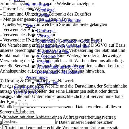
erforderlich sind, um Ihnen die Website anzuzeigen:
Preisbeispiele
– Unsere besuchte Website
Großsegel
– Datum und Uhrzeit zum Zeitpunkt des Zugriffes
Genua
– Menge der gesendeten Daten in Byte
Gennaker Furler Bundle
– Quelle/Verweis, von welchem Sie auf die Seite gelangten
Segel
– Verwendeter Browser
Großsegel
– Verwendetes Betriebssystem
Vorsegel
– Verwendete IP-Adresse (ggf.: in anonymisierter Form)
Spinnaker / Gennaker / Code Zero
Die Verarbeitung erfolgt gemäß Art. 6 Abs. 1 lit. f DSGVO auf Basis
Gennaker und Furler Bundle
unseres berechtigten Interesses an der Verbesserung der Stabilität und
Segelbeschriftung
Funktionalität unserer Website. Eine Weitergabe oder anderweitige
Segelschnitt
Verwendung der Daten findet nicht statt. Wir behalten uns allerdings
Segeltuch
vor, die Server-Logfiles nachträglich zu überprüfen, sollten konkrete
Ausstattung unserer Segel
Anhaltspunkte auf eine rechtswidrige Nutzung hinweisen.
Downloads / Maßblätter
Persenninge
3) Hosting & Content-Delivery-Network
Ausstattung
Für das Hosting unserer Website und die Darstellung der Seiteninhalte
REFERENZEN
nutzen wir einen Anbieter, der seine Leistungen selbst oder durch
ÜBER UNS
ausgewählte Sub-Unternehmer ausschließlich auf Servern innerhalb
der Europäischen Union erbringt.
Suche
Sämtliche auf unserer Website erhobenen Daten werden auf diesen
nach:
Servern verarbeitet.
Wir haben mit dem Anbieter einen Auftragsverarbeitungsvertrag
Suche
geschlossen, der den Schutz der Daten unserer Seitenbesucher
nach:
sicherstellt und eine unberechtigte Weitergabe an Dritte untersagt.