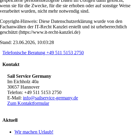
gespeicherte personenbezogene Daten im Übrigen dann gelöscht,
wenn sie für die Zwecke, für die sie erhoben oder auf sonstige Weise
verarbeitet wurden, nicht mehr notwendig sind.
Copyright-Hinweis: Diese Datenschutzerklärung wurde von den
Fachanwälten der IT-Recht Kanzlei erstellt und ist urheberrechtlich
geschützt (https://www.it-recht-kanzlei.de)
Stand: 23.06.2026, 10:03:28
Telefonische Beratung +49 511 5153 2750
Kontakt
Sail Service Germany
Im Eichholz 40a
30657 Hannover
Telefon: +49 511 5153 2750
E-Mail:
info@sailservice-germany.de
Zum Kontaktformular
Aktuell
Wir machen Urlaub!