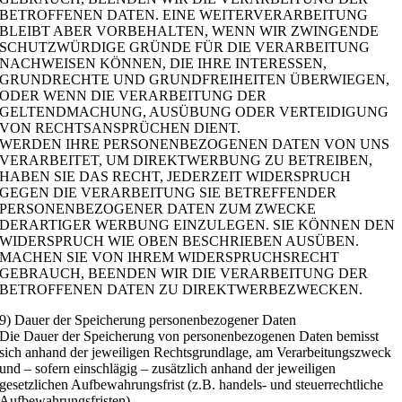
BETROFFENEN DATEN. EINE WEITERVERARBEITUNG
BLEIBT ABER VORBEHALTEN, WENN WIR ZWINGENDE
SCHUTZWÜRDIGE GRÜNDE FÜR DIE VERARBEITUNG
NACHWEISEN KÖNNEN, DIE IHRE INTERESSEN,
GRUNDRECHTE UND GRUNDFREIHEITEN ÜBERWIEGEN,
ODER WENN DIE VERARBEITUNG DER
GELTENDMACHUNG, AUSÜBUNG ODER VERTEIDIGUNG
VON RECHTSANSPRÜCHEN DIENT.
WERDEN IHRE PERSONENBEZOGENEN DATEN VON UNS
VERARBEITET, UM DIREKTWERBUNG ZU BETREIBEN,
HABEN SIE DAS RECHT, JEDERZEIT WIDERSPRUCH
GEGEN DIE VERARBEITUNG SIE BETREFFENDER
PERSONENBEZOGENER DATEN ZUM ZWECKE
DERARTIGER WERBUNG EINZULEGEN. SIE KÖNNEN DEN
WIDERSPRUCH WIE OBEN BESCHRIEBEN AUSÜBEN.
MACHEN SIE VON IHREM WIDERSPRUCHSRECHT
GEBRAUCH, BEENDEN WIR DIE VERARBEITUNG DER
BETROFFENEN DATEN ZU DIREKTWERBEZWECKEN.
9) Dauer der Speicherung personenbezogener Daten
Die Dauer der Speicherung von personenbezogenen Daten bemisst
sich anhand der jeweiligen Rechtsgrundlage, am Verarbeitungszweck
und – sofern einschlägig – zusätzlich anhand der jeweiligen
gesetzlichen Aufbewahrungsfrist (z.B. handels- und steuerrechtliche
Aufbewahrungsfristen).