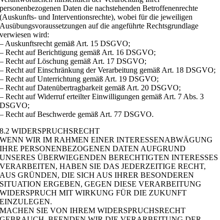
personenbezogenen Daten die nachstehenden Betroffenenrechte
(Auskunfts- und Interventionsrechte), wobei für die jeweiligen
Ausübungsvoraussetzungen auf die angeführte Rechtsgrundlage
verwiesen wird:
– Auskunftsrecht gemäß Art. 15 DSGVO;
– Recht auf Berichtigung gemäß Art. 16 DSGVO;
– Recht auf Löschung gemäß Art. 17 DSGVO;
– Recht auf Einschränkung der Verarbeitung gemäß Art. 18 DSGVO;
– Recht auf Unterrichtung gemäß Art. 19 DSGVO;
– Recht auf Datenübertragbarkeit gemäß Art. 20 DSGVO;
– Recht auf Widerruf erteilter Einwilligungen gemäß Art. 7 Abs. 3
DSGVO;
– Recht auf Beschwerde gemäß Art. 77 DSGVO.
8.2 WIDERSPRUCHSRECHT
WENN WIR IM RAHMEN EINER INTERESSENABWÄGUNG
IHRE PERSONENBEZOGENEN DATEN AUFGRUND
UNSERES ÜBERWIEGENDEN BERECHTIGTEN INTERESSES
VERARBEITEN, HABEN SIE DAS JEDERZEITIGE RECHT,
AUS GRÜNDEN, DIE SICH AUS IHRER BESONDEREN
SITUATION ERGEBEN, GEGEN DIESE VERARBEITUNG
WIDERSPRUCH MIT WIRKUNG FÜR DIE ZUKUNFT
EINZULEGEN.
MACHEN SIE VON IHREM WIDERSPRUCHSRECHT
GEBRAUCH, BEENDEN WIR DIE VERARBEITUNG DER