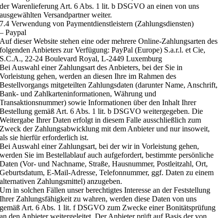
der Warenlieferung Art. 6 Abs. 1 lit. b DSGVO an einen von uns
ausgewählten Versandpartner weiter.
7.4 Verwendung von Paymentdienstleistern (Zahlungsdiensten)
– Paypal
Auf dieser Website stehen eine oder mehrere Online-Zahlungsarten des
folgenden Anbieters zur Verfügung: PayPal (Europe) S.a.r.l. et Cie,
S.C.A., 22-24 Boulevard Royal, L-2449 Luxemburg
Bei Auswahl einer Zahlungsart des Anbieters, bei der Sie in
Vorleistung gehen, werden an diesen Ihre im Rahmen des
Bestellvorgangs mitgeteilten Zahlungsdaten (darunter Name, Anschrift,
Bank- und Zahlkarteninformationen, Währung und
Transaktionsnummer) sowie Informationen über den Inhalt Ihrer
Bestellung gemäß Art. 6 Abs. 1 lit. b DSGVO weitergegeben. Die
Weitergabe Ihrer Daten erfolgt in diesem Falle ausschließlich zum
Zweck der Zahlungsabwicklung mit dem Anbieter und nur insoweit,
als sie hierfür erforderlich ist.
Bei Auswahl einer Zahlungsart, bei der wir in Vorleistung gehen,
werden Sie im Bestellablauf auch aufgefordert, bestimmte persönliche
Daten (Vor- und Nachname, Straße, Hausnummer, Postleitzahl, Ort,
Geburtsdatum, E-Mail-Adresse, Telefonnummer, ggf. Daten zu einem
alternativen Zahlungsmittel) anzugeben.
Um in solchen Fällen unser berechtigtes Interesse an der Feststellung
Ihrer Zahlungsfähigkeit zu wahren, werden diese Daten von uns
gemäß Art. 6 Abs. 1 lit. f DSGVO zum Zwecke einer Bonitätsprüfung
an den Anbieter weitergeleitet. Der Anbieter prüft auf Basis der von