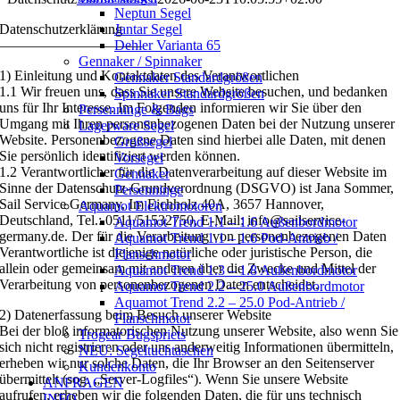
Neptun Segel
Datenschutzerklärung
Jantar Segel
––––––––––––––––––––
Dehler Varianta 65
Gennaker / Spinnaker
1) Einleitung und Kontaktdaten des Verantwortlichen
Gennaker Standardgrößen
1.1 Wir freuen uns, dass Sie unsere Website besuchen, und bedanken
Spinnaker Standardgrößen
uns für Ihr Interesse. Im Folgenden informieren wir Sie über den
Persenninge & Bags
Umgang mit Ihren personenbezogenen Daten bei der Nutzung unserer
Lagerware Segel
Website. Personenbezogene Daten sind hierbei alle Daten, mit denen
Großsegel
Sie persönlich identifiziert werden können.
Vorsegel
1.2 Verantwortlicher für die Datenverarbeitung auf dieser Website im
Gennaker
Sinne der Datenschutz-Grundverordnung (DSGVO) ist Jana Sommer,
Persenninge
Sail Service Germany, Im Eichholz 40A, 3657 Hannover,
Aquamot Elektromotoren
Deutschland, Tel.: 0511/51532750, E-Mail: info@sailservice-
Aquamot Trend 1.1 – 1.6 Außenbordmotor
germany.de. Der für die Verarbeitung von personenbezogenen Daten
Aquamot Trend 1.1 – 1.6 Pod-Antrieb /
Verantwortliche ist diejenige natürliche oder juristische Person, die
Flanschmotor
allein oder gemeinsam mit anderen über die Zwecke und Mittel der
Aquamot Trend 1.3 – 1.8 Außenbordmotor
Verarbeitung von personenbezogenen Daten entscheidet.
Aquamot Trend 2.2 – 25.0 Außenbordmotor
Aquamot Trend 2.2 – 25.0 Pod-Antrieb /
2) Datenerfassung beim Besuch unserer Website
Flanschmotor
Bei der bloß informatorischen Nutzung unserer Website, also wenn Sie
Trogear Bugspriets
sich nicht registrieren oder uns anderweitig Informationen übermitteln,
NEU: Segeltuchtaschen
erheben wir nur solche Daten, die Ihr Browser an den Seitenserver
Kundenkonto
übermittelt (sog. „Server-Logfiles“). Wenn Sie unsere Website
ANFRAGEN
aufrufen, erheben wir die folgenden Daten, die für uns technisch
INFO