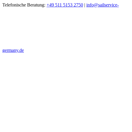
Zum
Telefonische Beratung:
+49 511 5153 2750
|
info@sailservice-
Inhalt
springen
germany.de