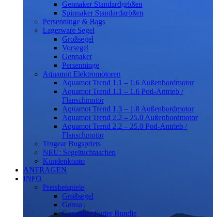
Gennaker Standardgrößen
Spinnaker Standardgrößen
Persenninge & Bags
Lagerware Segel
Großsegel
Vorsegel
Gennaker
Persenninge
Aquamot Elektromotoren
Aquamot Trend 1.1 – 1.6 Außenbordmotor
Aquamot Trend 1.1 – 1.6 Pod-Antrieb /
Flanschmotor
Aquamot Trend 1.3 – 1.8 Außenbordmotor
Aquamot Trend 2.2 – 25.0 Außenbordmotor
Aquamot Trend 2.2 – 25.0 Pod-Antrieb /
Flanschmotor
Trogear Bugspriets
NEU: Segeltuchtaschen
Kundenkonto
ANFRAGEN
INFO
Preisbeispiele
Großsegel
Genua
Gennaker Furler Bundle