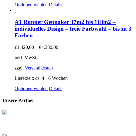
Dieses
Optionen wählen
Details
Produkt
weist
mehrere
A1 Runner Gennaker 37m2 bis 118m2 –
Varianten
individuelles Design – freie Farbwahl – bis zu 3
auf.
Farben
Die
Optionen
€
1.420,00
–
€
4.380,00
können
auf
inkl. MwSt.
der
Produktseite
zzgl.
Versandkosten
gewählt
werden
Lieferzeit:
ca. 4 - 6 Wochen
Dieses
Optionen wählen
Details
Produkt
weist
Unsere Partner
mehrere
Varianten
auf.
Die
Optionen
können