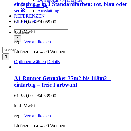
Downloads / Maßblätter
einfarbig – in 3 Standardfarben: rot, blau oder
Persenninge
weiß
Ausstattung
REFERENZEN
ÜBER UNS
€
1.290,00
–
€
4.059,00
Suche
inkl. MwSt.
nach:
zzgl.
Versandkosten
Suche
Lieferzeit:
ca. 4 - 6 Wochen
nach:
Dieses
Optionen wählen
Details
Produkt
weist
mehrere
A1 Runner Gennaker 37m2 bis 118m2 –
Varianten
einfarbig – freie Farbwahl
auf.
Die
€
1.380,00
–
€
4.339,00
Optionen
können
inkl. MwSt.
auf
der
zzgl.
Versandkosten
Produktseite
gewählt
Lieferzeit:
ca. 4 - 6 Wochen
werden