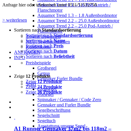
Aquamot Trend 1.1 – 1.6 Pod-Antrieb /
Anfrage hier oder telefonisch unter 0511/51532750
Flanschmotor
Aquamot Trend 1.3 – 1.8 Außenbordmotor
> weiterlesen
Aquamot Trend 2.2 – 25.0 Außenbordmotor
Aquamot Trend 2.2 – 25.0 Pod-Antrieb /
Sortieren nach
Standardsortierung
Flanschmotor
Sortieren nach
Standardsortierung
Trogear Bugspriets
Sortieren nach
Name
NEU: Segeltuchtaschen
Sortieren nach
Preis
Kundenkonto
Sortieren nach
Datum
ANFRAGEN
Sortieren nach
Beliebtheit
INFO
Preisbeispiele
Großsegel
Genua
Zeige
12 Produkte
Gennaker Furler Bundle
Zeige
12 Produkte
Segel
Zeige
24 Produkte
Großsegel
Zeige
36 Produkte
Vorsegel
Spinnaker / Gennaker / Code Zero
Gennaker und Furler Bundle
Segelbeschriftung
Segelschnitt
Segeltuch
Ausstattung unserer Segel
A1 Runner Gennaker 37m2 bis 118m2 –