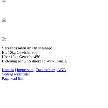
auf
der
Produktseite
gewählt
werden
Versandkosten im Onlineshop:
Bis 10kg Gewicht: 30€
Über 10kg Gewicht: 45€
Lieferung per GLS direkt ab Werk Danzig
Kontakt
|
Impressum
|
Datenschutz
|
AGB
Vertrag widerrufen
Facebook
YouTube
Instagram
Page load link
Nach
oben