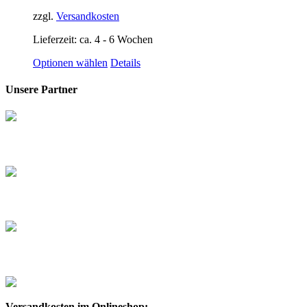
können
auf
zzgl.
Versandkosten
der
Produktseite
Lieferzeit:
ca. 4 - 6 Wochen
gewählt
Dieses
Optionen wählen
Details
werden
Produkt
weist
Unsere Partner
mehrere
Varianten
auf.
Die
Optionen
können
auf
der
Produktseite
gewählt
werden
Versandkosten im Onlineshop: