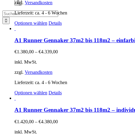
zzgl.
Versandkosten
Lieferzeit:
ca. 4 - 6 Wochen
Suche
nach:
Dieses
Optionen wählen
Details
Produkt
weist
mehrere
A1 Runner Gennaker 37m2 bis 118m2 – einfarbi
Varianten
auf.
€
1.380,00
–
€
4.339,00
Die
Optionen
inkl. MwSt.
können
auf
zzgl.
Versandkosten
der
Produktseite
Lieferzeit:
ca. 4 - 6 Wochen
gewählt
Dieses
Optionen wählen
Details
werden
Produkt
weist
mehrere
A1 Runner Gennaker 37m2 bis 118m2 – individuel
Varianten
auf.
€
1.420,00
–
€
4.380,00
Die
Optionen
inkl. MwSt.