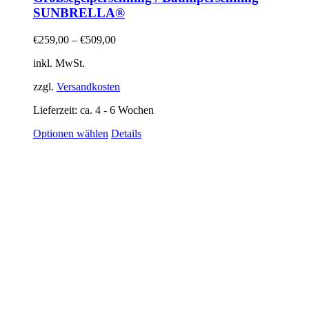
SUNBRELLA®
€
259,00
–
€
509,00
inkl. MwSt.
zzgl.
Versandkosten
Lieferzeit:
ca. 4 - 6 Wochen
Dieses
Optionen wählen
Details
Produkt
weist
mehrere
Varianten
auf.
Die
Optionen
können
auf
der
Produktseite
gewählt
werden