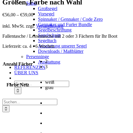
Größen, Farbe nach Wahl
Segel
Großsegel
Vorsegel
€
56,00
–
€
59,00
Spinnaker / Gennaker / Code Zero
Gennaker und Furler Bundle
inkl. MwSt.
zzgl.
Versandkosten
Segelbeschriftung
Segelschnitt
Fallentasche / Leinentasche mit 2 oder 3 Fächern für Ihr Boot
Segeltuch
Ausstattung unserer Segel
Lieferzeit:
ca. 4 - 6 Wochen
Downloads / Maßblätter
Persenninge
2
Ausstattung
Anzahl Fächer
3
REFERENZEN
ÜBER UNS
weiß
Suche
Farbe Netz
grau
nach:
Suche
nach: