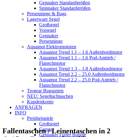
Gennaker Standardgrößen
Spinnaker Standardgrößen
Persenninge & Bags
Lagerware Segel
Großsegel
Vorsegel
Gennaker
Persenninge
Aquamot Elektromotoren
Aquamot Trend 1.1 – 1.6 Außenbordmotor
Aquamot Trend 1.1 – 1.6 Pod-Antrieb /
Flanschmotor
Aquamot Trend 1.3 – 1.8 Außenbordmotor
Aquamot Trend 2.2 – 25.0 Außenbordmotor
Aquamot Trend 2.2 – 25.0 Pod-Antrieb /
Flanschmotor
Trogear Bugspriets
NEU: Segeltuchtaschen
Kundenkonto
ANFRAGEN
INFO
Preisbeispiele
Großsegel
Genua
Fallentaschen / Leinentaschen in 2
Gennaker Furler Bundle