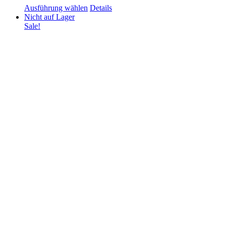
Dieses
Ausführung wählen
Details
Produkt
Nicht auf Lager
weist
Sale!
mehrere
Varianten
auf.
Die
Optionen
können
auf
der
Produktseite
gewählt
werden