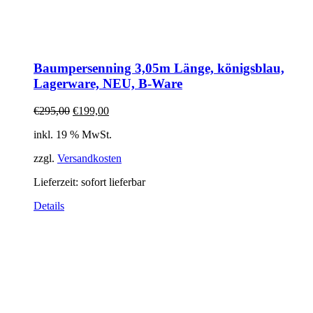
Baumpersenning 3,05m Länge, königsblau,
Lagerware, NEU, B-Ware
Ursprünglicher
Aktueller
€
295,00
€
199,00
Preis
Preis
inkl. 19 % MwSt.
war:
ist:
€295,00
€199,00.
zzgl.
Versandkosten
Lieferzeit:
sofort lieferbar
Details