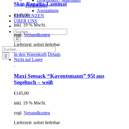
Downloads / Maßblätter
Skin Regatta-Laminat
Persenninge
Ausstattung
€
145,00
REFERENZEN
ÜBER UNS
inkl. 19 % MwSt.
Suche
zzgl.
Versandkosten
nach:
Lieferzeit:
sofort lieferbar
Suche
nach:
In den Warenkorb
Details
Nicht auf Lager
Maxi Seesack “Kaventsmann” 95l aus
Segeltuch – weiß
€
145,00
inkl. 19 % MwSt.
zzgl.
Versandkosten
Lieferzeit:
sofort lieferbar