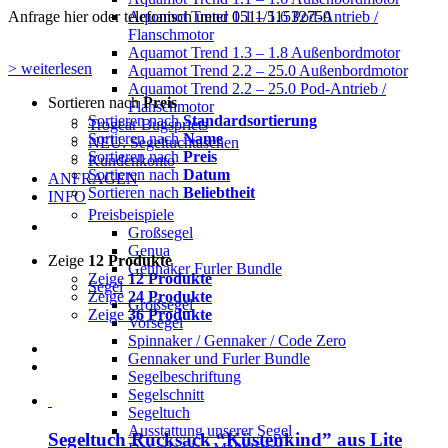
Aquamot Trend 1.1 – 1.6 Pod-Antrieb /
Anfrage hier oder telefonisch unter 0511/51532750
Flanschmotor
Aquamot Trend 1.3 – 1.8 Außenbordmotor
> weiterlesen
Aquamot Trend 2.2 – 25.0 Außenbordmotor
Aquamot Trend 2.2 – 25.0 Pod-Antrieb /
Sortieren nach
Preis
Flanschmotor
Sortieren nach
Standardsortierung
Trogear Bugspriets
Sortieren nach
Name
NEU: Segeltuchtaschen
Sortieren nach
Preis
Kundenkonto
Sortieren nach
Datum
ANFRAGEN
Sortieren nach
Beliebtheit
INFO
Preisbeispiele
Großsegel
Genua
Zeige
12 Produkte
Gennaker Furler Bundle
Zeige
12 Produkte
Segel
Zeige
24 Produkte
Großsegel
Zeige
36 Produkte
Vorsegel
Spinnaker / Gennaker / Code Zero
Gennaker und Furler Bundle
Segelbeschriftung
Segelschnitt
Segeltuch
Ausstattung unserer Segel
Segeltuch Rucksack “Küstenkind” aus Lite