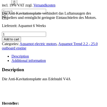
for:
incl. 19% VAT
zzgl.
Versandkosten
Search
Die Anti-Kavitationsplatte verhindert das Luftansaugen des
for:
Propellers und ermöglicht geringste Eintauchtiefen des Motors.
Lieferzeit:
Aquamot 6 Weeks
Anti-
Kavitationsplatte
Add to cart
für
Categories:
Aquamot electric motors
,
Aquamot Trend 2.2 - 25.0
Aquamot
outboard engine
Trend
2.2
Description
bis
Additional information
4.3
quantity
Description
Die Anti-Kavitationsplatte aus Edelstahl V4A
Hersteller: