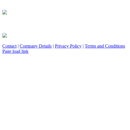
Contact
|
Company Details
|
Privacy Policy
|
Terms and Conditions
Facebook
YouTube
X
Page load link
Go
to
Top