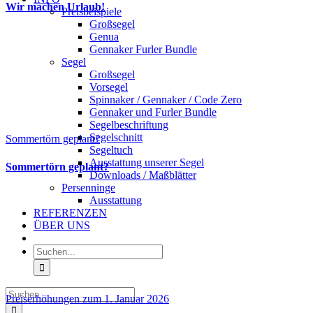
Wir machen Urlaub!
Preisbeispiele
Großsegel
Genua
Gennaker Furler Bundle
Segel
Großsegel
Vorsegel
Spinnaker / Gennaker / Code Zero
Gennaker und Furler Bundle
Segelbeschriftung
Segelschnitt
Sommertörn geplant?
Segeltuch
Ausstattung unserer Segel
Sommertörn geplant?
Downloads / Maßblätter
Persenninge
Ausstattung
REFERENZEN
ÜBER UNS
Suche
nach:
Suche
Preiserhöhungen zum 1. Januar 2026
nach: