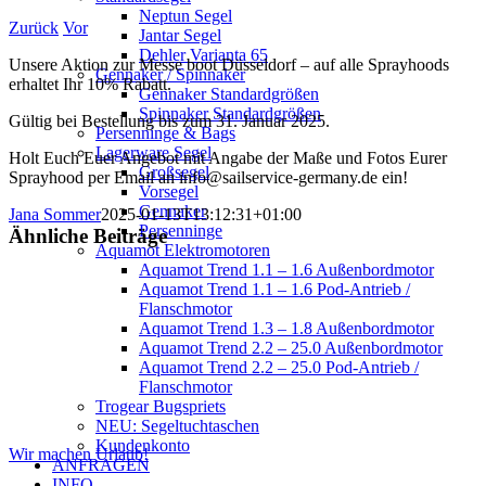
Neptun Segel
Zurück
Vor
Jantar Segel
Dehler Varianta 65
Unsere Aktion zur Messe boot Düsseldorf – auf alle Sprayhoods
Gennaker / Spinnaker
erhaltet Ihr 10% Rabatt.
Gennaker Standardgrößen
Spinnaker Standardgrößen
Gültig bei Bestellung bis zum 31. Januar 2025.
Persenninge & Bags
Lagerware Segel
Holt Euch Euer Angebot mit Angabe der Maße und Fotos Eurer
Großsegel
Sprayhood per Email an info@sailservice-germany.de ein!
Vorsegel
Gennaker
Jana Sommer
2025-01-13T13:12:31+01:00
Persenninge
Ähnliche Beiträge
Aquamot Elektromotoren
Aquamot Trend 1.1 – 1.6 Außenbordmotor
Aquamot Trend 1.1 – 1.6 Pod-Antrieb /
Flanschmotor
Aquamot Trend 1.3 – 1.8 Außenbordmotor
Aquamot Trend 2.2 – 25.0 Außenbordmotor
Aquamot Trend 2.2 – 25.0 Pod-Antrieb /
Flanschmotor
Trogear Bugspriets
NEU: Segeltuchtaschen
Kundenkonto
Wir machen Urlaub!
ANFRAGEN
INFO